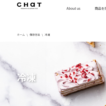
About us
商品を
コ
ン
テ
ン
ホーム
\
保存方法
\
冷凍
ツ
へ
ス
キ
ッ
プ
冷凍