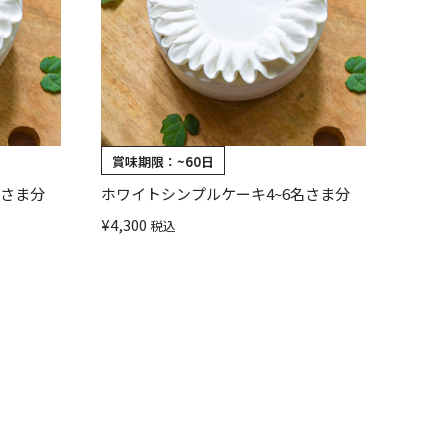
賞味期限：
~60日
名さま分
ホワイトシンプルケーキ4~6名さま分
¥
4,300
税込