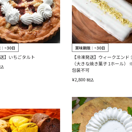
限：
~30日
賞味期限：
~30日
送】いちごタルト
【冷凍発送】ウィークエンド 
（大きな焼き菓子 1ホール） 
税込
包装不可
¥
2,800
税込