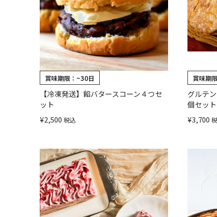
賞味期限：
~30日
賞味期
【冷凍発送】餡バタースコーン４つセ
グルテン
ット
個セット
¥
2,500
¥
3,700
税込