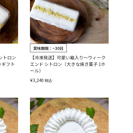
賞味期限：
~30日
シトロン
【冷凍発送】可愛い箱入り〜ウィーク
※ギフト
エンド シトロン（大きな焼き菓子 1ホ
ール）
¥
3,240
税込