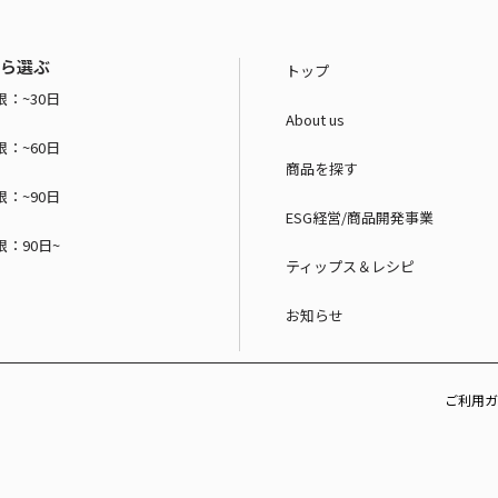
ら選ぶ
トップ
：~30日
About us
：~60日
商品を探す
：~90日
ESG経営/商品開発事業
：90日~
ティップス＆レシピ
お知らせ
ご利用ガ