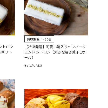
賞味期限：
~30日
シトロン
【冷凍発送】可愛い箱入り〜ウィーク
※ギフト
エンド シトロン（大きな焼き菓子 1ホ
ール）
¥
3,240
税込