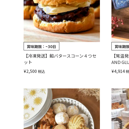
賞味期限：
~30日
賞味期
【冷凍発送】餡バタースコーン４つセ
【常温発
ット
AND GL
¥
2,500
¥
4,914
税込