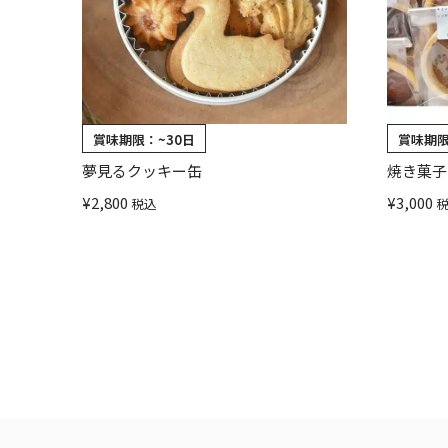
賞味期限：
~30日
賞味期
夢見るクッキー缶
焼き菓子
¥
2,800
¥
3,000
税込