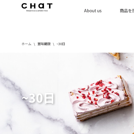
About us
商品を
コ
ン
テ
ン
ホーム
\
賞味期限
\
~30日
ツ
へ
ス
キ
ッ
プ
~30日