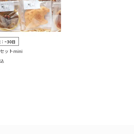
限：
~30日
セットmini
税込