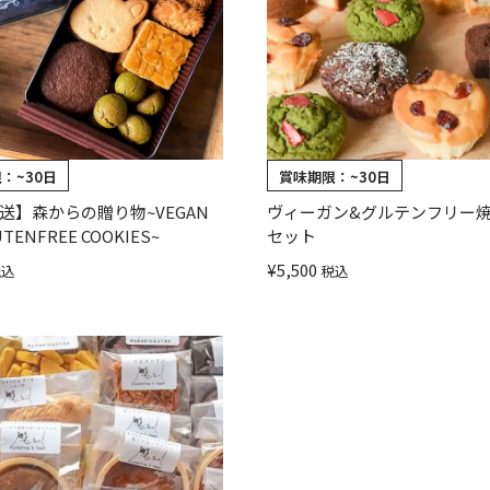
限：
~30日
賞味期限：
~30日
送】森からの贈り物~VEGAN
ヴィーガン&グルテンフリー
UTENFREE COOKIES~
セット
¥
5,500
税込
税込