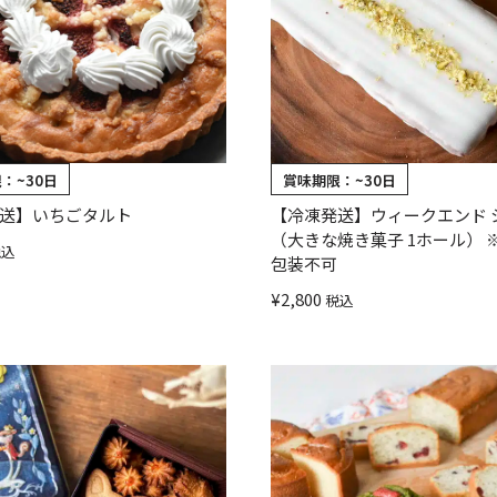
限：
~30日
賞味期限：
~30日
送】いちごタルト
【冷凍発送】ウィークエンド 
（大きな焼き菓子 1ホール） 
税込
包装不可
¥
2,800
税込