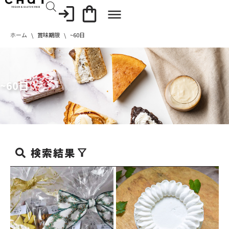
コ
ホーム
\
賞味期限
\
~60日
ン
テ
ン
ツ
~60日
へ
ス
キ
ッ
プ
検索結果